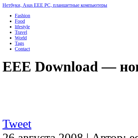
Нетбуки, Asus EEE PC, планшетные компьютеры
Fashion
Food
lifestyle
Travel
World
Tags
Contact
EEE Download — нов
Tweet
26 августа 2008
|
Автор:
e