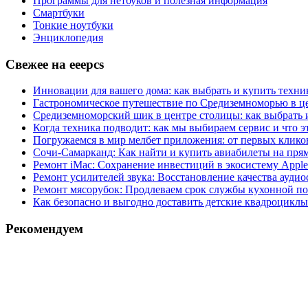
Программы для нетбуков и полезная информация
Смартбуки
Тонкие ноутбуки
Энциклопедия
Свежее на eeepcs
Инновации для вашего дома: как выбрать и купить техни
Гастрономическое путешествие по Средиземноморью в це
Средиземноморский шик в центре столицы: как выбрать 
Когда техника подводит: как мы выбираем сервис и что эт
Погружаемся в мир мелбет приложения: от первых клико
Сочи-Самарканд: Как найти и купить авиабилеты на пря
Ремонт iMac: Сохранение инвестиций в экосистему Apple
Ремонт усилителей звука: Восстановление качества аудио
Ремонт мясорубок: Продлеваем срок службы кухонной 
Как безопасно и выгодно доставить детские квадроциклы
Рекомендуем