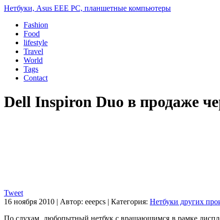
Нетбуки, Asus EEE PC, планшетные компьютеры
Fashion
Food
lifestyle
Travel
World
Tags
Contact
Dell Inspiron Duo в продаже ч
Tweet
16 ноября 2010
|
Автор:
eeepcs
|
Категория:
Нетбуки других про
По слухам, любопытный нетбук с вращающимся в рамке дисп