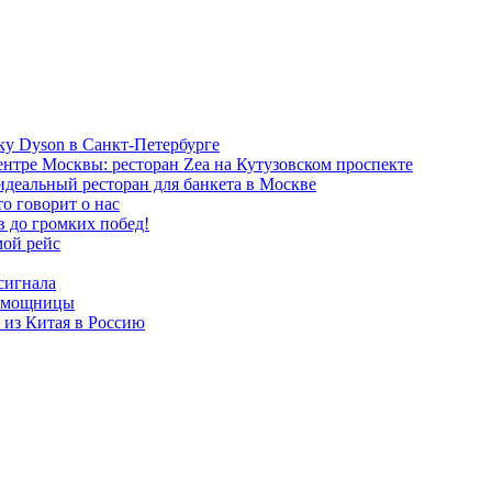
ку Dyson в Санкт-Петербурге
нтре Москвы: ресторан Zea на Кутузовском проспекте
идеальный ресторан для банкета в Москве
о говорит о нас
в до громких побед!
мой рейс
сигнала
помощницы
 из Китая в Россию