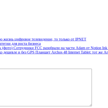
ю жизнь цифровое телевидение, то только от IPNET
егии для роста бизнеса
Сотрудники FCC разобрали на части Adam от Notion Ink 
Планшет Archos 48 Internet Tablet: тот же A