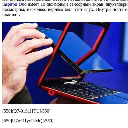
Inspiron Duo
имеет 10-дюймовый сенсорный экран, двухъядерн
посмотрим, насколько верным был этот слух. Внутри поста 
планшет.
[550]fQ7-91S1HTU[/550]
[550]U7wR1yvP-MQ[/550]