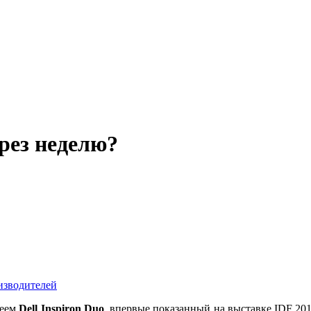
ерез неделю?
изводителей
леем
Dell Inspiron Duo
, впервые показанный на выставке IDF 20