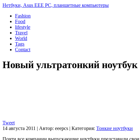
Нетбуки, Asus EEE PC, планшетные компьютеры
Fashion
Food
lifestyle
Travel
World
Tags
Contact
Новый ультратонкий ноутбук A
Tweet
14 августа 2011
|
Автор:
eeepcs
|
Категория:
Тонкие ноутбуки
Почти все компании выпускающие ноутбуки представили свои ва