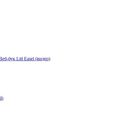
Веб-бук Litl Easel (видео)
l)