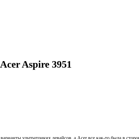
cer Aspire 3951
рианты ультратонких девайсов, а Acer все как-то была в сторо