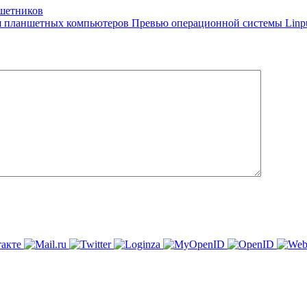
ншетников
Превью операционной системы Linpu