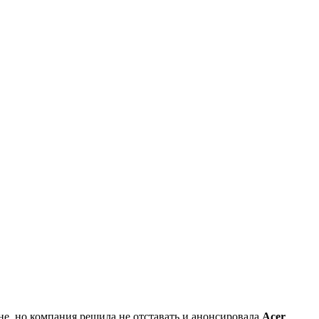
не, но компания решила не отставать и анонсировала
Acer